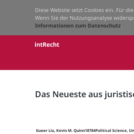
Diese Website setzt Cookies ein. Für d
Wenn Sie der Nutzungsanalyse widersp
Informationen zum Datenschutz
.
Das Neueste aus juristis
Guoer Liu, Kevin M. Quinn18784Political Science, Un