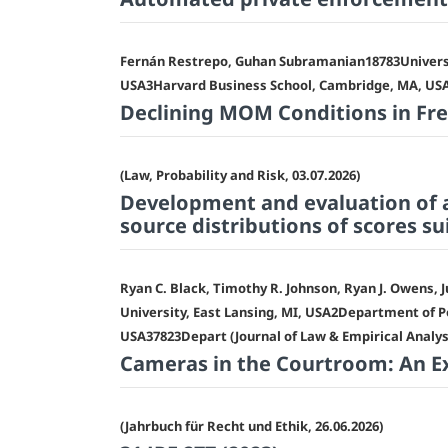
Fernán Restrepo, Guhan Subramanian18783Universit
USA3Harvard Business School, Cambridge, MA, USA (
Declining MOM Conditions in Fr
(Law, Probability and Risk, 03.07.2026)
Development and evaluation of a
source distributions of scores su
Ryan C. Black, Timothy R. Johnson, Ryan J. Owens,
University, East Lansing, MI, USA2Department of Po
USA37823Depart (Journal of Law & Empirical Analysi
Cameras in the Courtroom: An Ex
(Jahrbuch für Recht und Ethik, 26.06.2026)