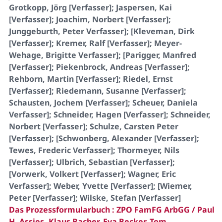
Grotkopp, Jörg [Verfasser]; Jaspersen, Kai
[Verfasser]; Joachim, Norbert [Verfasser];
Junggeburth, Peter Verfasser]; [Kleveman, Dirk
[Verfasser]; Kremer, Ralf [Verfasser]; Meyer-
Wehage, Brigitte Verfasser]; [Parigger, Manfred
[Verfasser]; Piekenbrock, Andreas [Verfasser];
Rehborn, Martin [Verfasser]; Riedel, Ernst
[Verfasser]; Riedemann, Susanne [Verfasser];
Schausten, Jochem [Verfasser]; Scheuer, Daniela
Verfasser]; Schneider, Hagen [Verfasser]; Schneider,
Norbert [Verfasser]; Schulze, Carsten Peter
[Verfasser]; [Schwonberg, Alexander [Verfasser];
Tewes, Frederic Verfasser]; Thormeyer, Nils
[Verfasser]; Ulbrich, Sebastian [Verfasser];
[Vorwerk, Volkert [Verfasser]; Wagner, Eric
Verfasser]; Weber, Yvette [Verfasser]; [Wiemer,
Peter [Verfasser]; Wilske, Stefan [Verfasser]
Das Prozessformularbuch : ZPO FamFG ArbGG / Paul
H. Assies, Klaus Bacher, Eva Becker, Tom