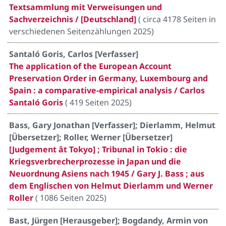
Textsammlung mit Verweisungen und
Sachverzeichnis / [Deutschland]
(
circa 4178 Seiten in
verschiedenen Seitenzählungen 2025
)
Santaló Goris, Carlos [Verfasser]
The application of the European Account
Preservation Order in Germany, Luxembourg and
Spain : a comparative-empirical analysis / Carlos
Santaló Goris
(
419 Seiten 2025
)
Bass, Gary Jonathan [Verfasser]; Dierlamm, Helmut
[Übersetzer]; Roller, Werner [Übersetzer]
[Judgement ât Tokyo] ; Tribunal in Tokio : die
Kriegsverbrecherprozesse in Japan und die
Neuordnung Asiens nach 1945 / Gary J. Bass ; aus
dem Englischen von Helmut Dierlamm und Werner
Roller
(
1086 Seiten 2025
)
Bast, Jürgen [Herausgeber]; Bogdandy, Armin von