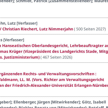
nder]; Schmidt, Patrick [Zusammenstellender]; Maurer
hn, Lutz [Verfasser]
 Christian Riechert, Lutz Nimmerjahn
(
500 Seiten 2027
)
s [Verfasser]
am Hanseatischen Oberlandesgericht, Lehrbeauftragter a
omas Krüger (Vizepräsident des Landgerichts Stade, Mitg
. Justizministerium)
(
467 Seiten 2026
)
ergänzenden Rechts- und Verwaltungsvorschriften :
aldmann, LL. M. (Vors. Richter am Verwaltungsgericht
an der Friedrich-Alexander-Universität Erlangen-Nürnbe
eber]; Ellenberger, Jürgen [Mitwirkender]; Götz, Isabell
rkender]; Pückler, Renata von [Mitwirkender]; Retzlaff, 