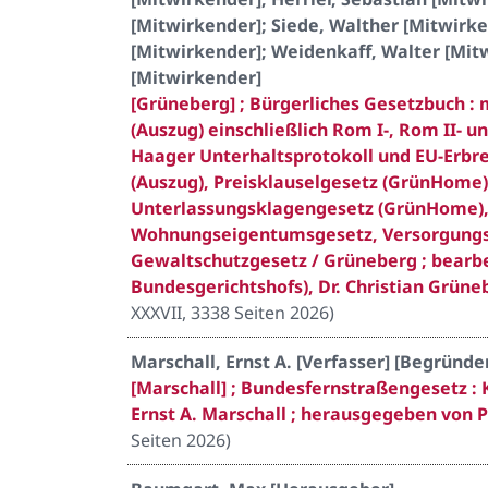
[Mitwirkender]; Siede, Walther [Mitwirke
[Mitwirkender]; Weidenkaff, Walter [Mit
[Mitwirkender]
[Grüneberg] ; Bürgerliches Gesetzbuch :
(Auszug) einschließlich Rom I-, Rom II-
Haager Unterhaltsprotokoll und EU-Erbr
(Auszug), Preisklauselgesetz (GrünHome
Unterlassungsklagengesetz (GrünHome),
Wohnungseigentumsgesetz, Versorgungsa
Gewaltschutzgesetz / Grüneberg ; bearbei
Bundesgerichtshofs), Dr. Christian Grün
XXXVII, 3338 Seiten 2026
)
Marschall, Ernst A. [Verfasser] [Begrün
[Marschall] ; Bundesfernstraßengesetz :
Ernst A. Marschall ; herausgegeben von 
Seiten 2026
)