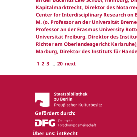
an der Bucerius Law School, Hamburg, Di
Kapitalmarktrecht, Direktor des Notarr
Center for Interdisciplinary Research on E
M. (o. Professor an der Universität Breme
Professor an der Erasmus University Rotte
Universität Freiburg, Direktor des Instit
Richter am Oberlandesgericht Karlsruhe), 
Marburg, Direktor des Instituts für Hande
1
2
3
...
20
next
Gefördert durch:
Über uns: intRecht