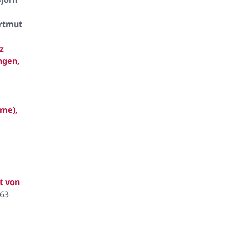
artmut
z
ngen,
me),
t von
063