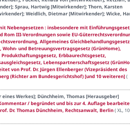
nder]; Sprau, Hartwig [Mitwirkender]; Thorn, Karsten
wirkender]; Weidlich, Dietmar [Mitwirkender]; Wicke, H
 mit Nebengesetzen : insbesondere mit Einführungsgeset
 und Rom III-Verordnungen sowie EU-Güterrechtsverordnu
echtsverordnung, Allgemeines Gleichbehandlungsgesetz
), Wohn- und Betreuungsvertragsgesetz (GrünHome),
 Produkthaftungsgesetz, Erbbaurechtsgesetz,
usgleichsgesetz, Lebenspartnerschaftsgesetz (GrünHo
tet von Prof. Dr. Jürgen Ellenberger (Vizepräsident des
eberg (Richter am Bundesgerichtshof) [und 10 weiteren]
(
der eines Werkes]; Dünchheim, Thomas [Herausgeber]
 Kommentar / begründet und bis zur 4. Auflage bearbeite
Prof. Dr. Thomas Dünchheim, Rechtsanwalt, Berlin
(
XL, 1