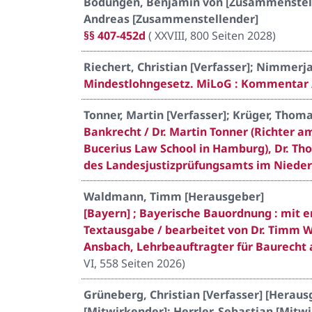
Bodungen, Benjamin von [Zusammenstelle
Andreas [Zusammenstellender]
§§ 407-452d
(
XXVIII, 800 Seiten 2028
)
Riechert, Christian [Verfasser]; Nimmerja
Mindestlohngesetz. MiLoG : Kommentar /
Tonner, Martin [Verfasser]; Krüger, Thoma
Bankrecht / Dr. Martin Tonner (Richter 
Bucerius Law School in Hamburg), Dr. Th
des Landesjustizprüfungsamts im Nieders
Waldmann, Timm [Herausgeber]
[Bayern] ; Bayerische Bauordnung : mit 
Textausgabe / bearbeitet von Dr. Timm W
Ansbach, Lehrbeauftragter für Baurecht 
VI, 558 Seiten 2026
)
Grüneberg, Christian [Verfasser] [Herausg
[Mitwirkender]; Herrler, Sebastian [Mitwi