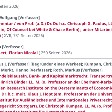
iten 2026
)
 Wolfgang [Verfasser]
ar / von Prof. (a.D.) Dr. Dr. h.c. Christoph G. Paulus, L
in, Of Counsel bei White & Chase Berlin) ; unter Mitarbei
)
(
XVII, 731 Seiten 2026
)
n [Verfasser]
ert, Florian Nicolai
(
250 Seiten 2026
)
laus J. [Verfasser] [Begründer eines Werkes]; Kumpan, Chr
]; Merkt, Hanno [Verfasser]; Roth, Markus [Verfasser]
delsklauseln, Bank- und Kapitalmarktrecht, Transportr
Hinrich Binder, LL. M. (o. Professor an der Eberhard-Karls
gen Research Institute on the Derterminants of Economi
. Dr. h.c. mult. Klaus J. Hopt (em. Professor an der Univer
itut für Ausländisches und Internationales Privatrecht
richt Stuttgart), Dr. Christoph Kumpan, LL. M. (o. Prof