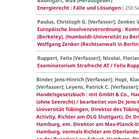
Baumgart, Max [Herausgeber]
Energierecht : Fälle und Lösungen
(
250 Se
Paulus, Christoph G. [Verfasser]; Zenker,
Europäische Insolvenzverordnung : Komment
(Berkeley), (Humboldt-Universität zu Berl
Wolfgang Zenker (Rechtsanwalt in Berlin
Ruppert, Felix [Verfasser]; Nicolai, Floria
Examinatorium Strafrecht AT / Felix Rupp
Binder, Jens-Hinrich [Verfasser]; Hopt, K
[Verfasser]; Leyens, Patrick C. [Verfasser
Handelsgesetzbuch : mit GmbH & Co., Han
(ohne Seerecht) / bearbeitet von Dr. Jens-
Universität Tübingen, Direktor des Tübin
Activity, Richter am OLG Stuttgart), Dr. Dr
Hamburg, em. Direktor am Max-Planck-Inst
Hamburg, vormals Richter am Oberlandesge