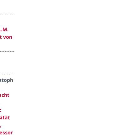
L.M.
t von
istoph
echt
-
c
sität
,
essor