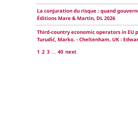
La conjuration du risque : quand gouvern
Éditions Mare & Martin, DL 2026
Third-country economic operators in EU p
Turudić, Marko. - Cheltenham, UK : Edward
1
2
3
...
40
next