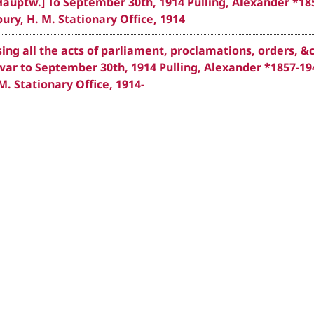
[Hauptw.] To September 30th, 1914 Pulling, Alexander *18
ury, H. M. Stationary Office, 1914
ng all the acts of parliament, proclamations, orders, &c
ar to September 30th, 1914 Pulling, Alexander *1857-194
M. Stationary Office, 1914-