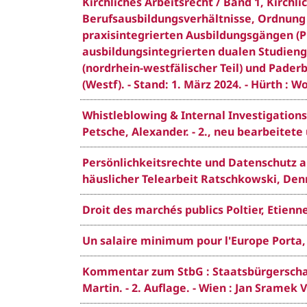
Kirchliches Arbeitsrecht / Band 1, Kirch
Berufsausbildungsverhältnisse, Ordnung 
praxisintegrierten Ausbildungsgängen (P
ausbildungsintegrierten dualen Studiengä
(nordrhein-westfälischer Teil) und Pader
(Westf). - Stand: 1. März 2024. - Hürth : 
Whistleblowing & Internal Investigatio
Petsche, Alexander. - 2., neu bearbeitet
Persönlichkeitsrechte und Datenschutz a
häuslicher Telearbeit Ratschkowski, Denn
Droit des marchés publics Poltier, Etienne 
Un salaire minimum pour l'Europe Porta, J
Kommentar zum StbG : Staatsbürgerschaft
Martin. - 2. Auflage. - Wien : Jan Sramek V