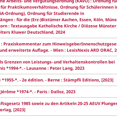
liche Arbeits- und Vergütungsordnung (KAVO) : Ordnung fü
für Praktikumsverhältnisse, Ordnung für Schülerinnen i
iA-Ordnung), Ordnung für Studierende in
ngen : für die (Erz-)Bistümer Aachen, Essen, Köln, Müns
born : Textausgabe Katholische Kirche / Diözese Münster
Wolters Kluwer Deutschland, 2024
ns : Praxiskommentar zum HinweisgeberInnenschutzgese
e und erweiterte Auflage. - Wien : LexisNexis ARD ORAC, 
ls Grenzen von Leistungs- und Verhaltenskontrollen bei
is *1994-*. - Lausanne : Peter Lang, 2023
*1955-*. - 2e édition. - Berne : Stämpfli Editions, [2023]
érôme *1974-*. - Paris : Dalloz, 2023
sgesetz 1985 sowie zu den Artikeln 20-25 AEUV Plunger
erlag, [2023]