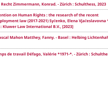
 Recht Zimmermann, Konrad. - Zürich : Schulthess, 2023
tion on Human Rights : the research of the recent
mployment law (2017-2021) Syčenko, Elena Vjačeslavovna 
: Kluwer Law International B.V., [2023]
Pascal Mahon Matthey, Fanny. - Basel : Helbing Lichtenha
ps de travail Défago, Valérie *1971-*. - Zürich : Schulthe