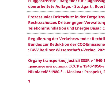
Fluggastrechte : Ratgeber für Flugpassag
überarbeitete Auflage. - Stuttgart : Boor
Prozessualer Drittschutz in der Entgeltr
Rechtsschutzes Dritter gegen Verwaltun
Telekommunikation und Energie Basar, Chr
Regulierung der Verkehrswende : Rechtl
Bundes zur Reduktion der CO2-Emissionen 
: BWV Berliner Wissenschafts-Verlag, 202
Organy transportnoj justicii SSSR v 1940-
транспортной юстиции СССР в 1940-1950-е 
Nikolaevič *1980-*. - Moskva : Prospekt, 
1