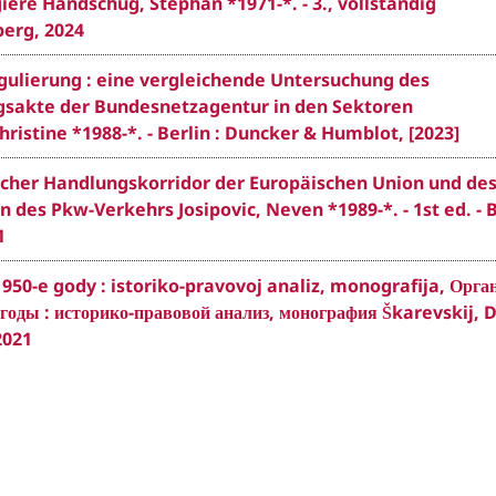
iere Handschug, Stephan *1971-*. - 3., vollständig
berg, 2024
egulierung : eine vergleichende Untersuchung des
gsakte der Bundesnetzagentur in den Sektoren
istine *1988-*. - Berlin : Duncker & Humblot, [2023]
icher Handlungskorridor der Europäischen Union und de
des Pkw-Verkehrs Josipovic, Neven *1989-*. - 1st ed. - B
1
1950-e gody : istoriko-pravovoj analiz, monografija, Орг
годы : историко-правовой анализ, монография Škarevskij, 
2021