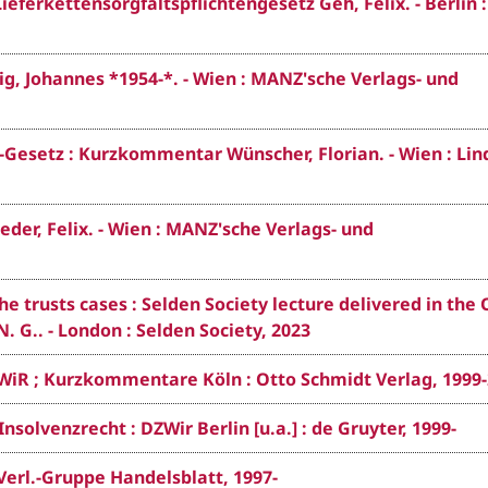
ferkettensorgfaltspflichtengesetz Geh, Felix. - Berlin :
ig, Johannes *1954-*. - Wien : MANZ'sche Verlags- und
-Gesetz : Kurzkommentar Wünscher, Florian. - Wien : Lin
er, Felix. - Wien : MANZ'sche Verlags- und
e trusts cases : Selden Society lecture delivered in the 
 N. G.. - London : Selden Society, 2023
WiR ; Kurzkommentare Köln : Otto Schmidt Verlag, 1999
nsolvenzrecht : DZWir Berlin [u.a.] : de Gruyter, 1999-
Verl.-Gruppe Handelsblatt, 1997-