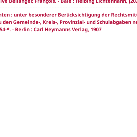
ve Bellanger, François. - Bâle : Helbing Lichtenhahn, [20
ten : unter besonderer Berücksichtigung der Rechtsmit
 den Gemeinde-, Kreis-, Provinzial- und Schulabgaben n
4-*. - Berlin : Carl Heymanns Verlag, 1907