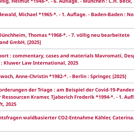
, Helmut *1948-*. - 6. Auflage. - München : C.H. Beck,
edewald, Michael *1965-*. - 1. Auflage. - Baden-Baden : 
nchheim, Thomas *1968-*. - 7. völlig neu bearbeitete
land GmbH, [2025]
 Sport : commentary, cases and materials Mavromati, Des
n : Kluwer Law International, 2025
och, Anne-Christin *1982-*. - Berlin : Springer, [2025]
forderungen der Triage : am Beispiel der Covid-19-Pande
Ressourcen Kramer, Tjaberich Frederik *1994-*. - 1. Aufl
t, 2025
tsfragen waldbasierter CO2-Entnahme Kähler, Caterina. 