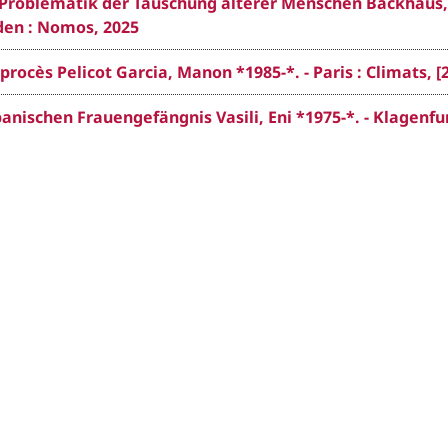
 Problematik der Täuschung älterer Menschen Backhaus,
aden : Nomos, 2025
procès Pelicot Garcia, Manon *1985-*. - Paris : Climats, [
anischen Frauengefängnis Vasili, Eni *1975-*. - Klagenfur