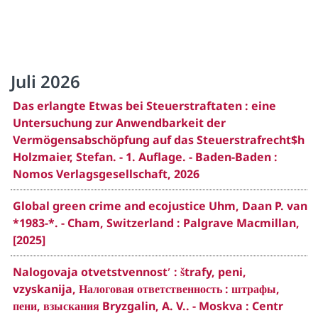
Juli 2026
Das erlangte Etwas bei Steuerstraftaten : eine
Untersuchung zur Anwendbarkeit der
Vermögensabschöpfung auf das Steuerstrafrecht$h
Holzmaier, Stefan. - 1. Auflage. - Baden-Baden :
Nomos Verlagsgesellschaft, 2026
Global green crime and ecojustice Uhm, Daan P. van
*1983-*. - Cham, Switzerland : Palgrave Macmillan,
[2025]
Nalogovaja otvetstvennostʹ : štrafy, peni,
vzyskanija, Налоговая ответственность : штрафы,
пени, взыскания Bryzgalin, A. V.. - Moskva : Centr