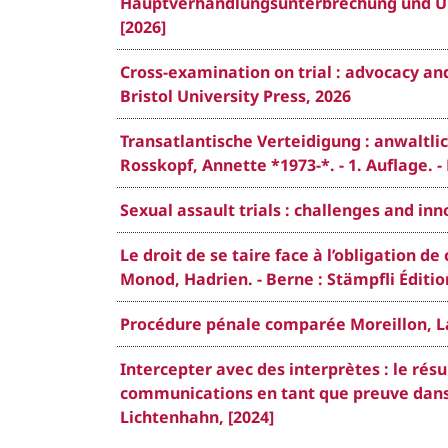
Hauptverhandlungsunterbrechung und Urt
[2026]
Cross-examination on trial : advocacy and 
Bristol University Press, 2026
Transatlantische Verteidigung : anwaltl
Rosskopf, Annette *1973-*. - 1. Auflage. 
Sexual assault trials : challenges and in
Le droit de se taire face à l’obligation d
Monod, Hadrien. - Berne : Stämpfli Édition
Procédure pénale comparée Moreillon, Lau
Intercepter avec des interprètes : le résu
communications en tant que preuve dans l
Lichtenhahn, [2024]