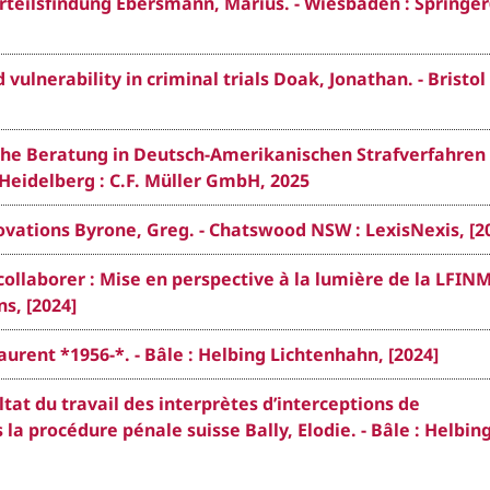
eilsfindung Ebersmann, Marius. - Wiesbaden : Springer
vulnerability in criminal trials Doak, Jonathan. - Bristol 
iche Beratung in Deutsch-Amerikanischen Strafverfahren
- Heidelberg : C.F. Müller GmbH, 2025
novations Byrone, Greg. - Chatswood NSW : LexisNexis, [2
e collaborer : Mise en perspective à la lumière de la LFIN
s, [2024]
rent *1956-*. - Bâle : Helbing Lichtenhahn, [2024]
ltat du travail des interprètes d’interceptions de
a procédure pénale suisse Bally, Elodie. - Bâle : Helbin