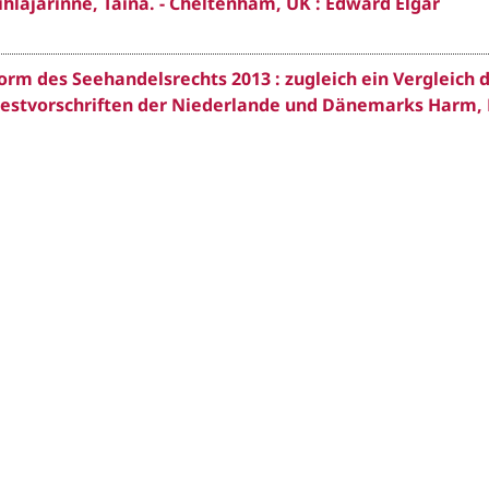
Pihlajarinne, Taina. - Cheltenham, UK : Edward Elgar
orm des Seehandelsrechts 2013 : zugleich ein Vergleich 
estvorschriften der Niederlande und Dänemarks Harm, 