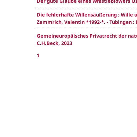
Der gute Glaube eines Whistleblowers Özen
Die fehlerhafte Willensäußerung : Wille 
Zemmrich, Valentin *1992-*. - Tübingen : 
Gemeineuropäisches Privatrecht der natür
C.H.Beck, 2023
1