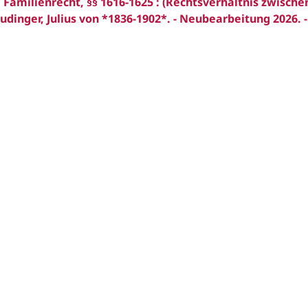
 Familienrecht, §§ 1616-1625 : (Rechtsverhältnis zwische
dinger, Julius von *1836-1902*. - Neubearbeitung 2026. -