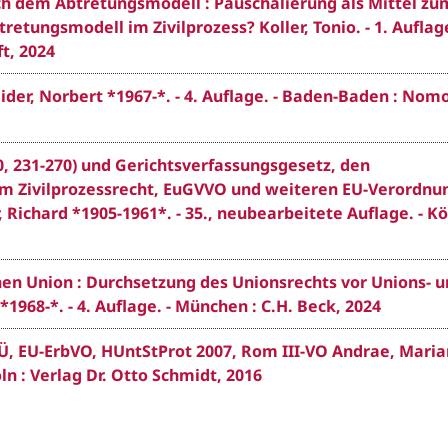
ch dem Abtretungsmodell : Pauschalierung als Mittel zu
ungsmodell im Zivilprozess? Koller, Tonio. - 1. Auflage
t, 2024
er, Norbert *1967-*. - 4. Auflage. - Baden-Baden : Nomo
0, 231-270) und Gerichtsverfassungsgesetz, den
em Zivilprozessrecht, EuGVVO und weiteren EU-Verordnu
chard *1905-1961*. - 35., neubearbeitete Auflage. - Köl
en Union : Durchsetzung des Unionsrechts vor Unions- 
1968-*. - 4. Auflage. - München : C.H. Beck, 2024
 KSÜ, EU-ErbVO, HUntStProt 2007, Rom III-VO Andrae, Mari
öln : Verlag Dr. Otto Schmidt, 2016