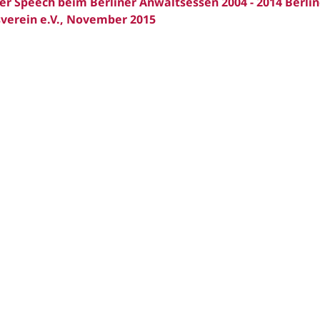
er Speech beim Berliner Anwaltsessen 2004 - 2014 Berlin
tsverein e.V., November 2015