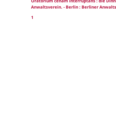
Oratorium cenam interruptans : die Dinn
Anwaltsverein. - Berlin : Berliner Anwal
1