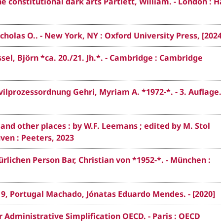
e constitutional dark arts Partlett, William. - London : H
holas O.. - New York, NY : Oxford University Press, [2024
sel, Björn *ca. 20./21. Jh.*. - Cambridge : Cambridge
lprozessordnung Gehri, Myriam A. *1972-*. - 3. Auflage.
 and other places : by W.F. Leemans ; edited by M. Stol
ven : Peeters, 2023
lichen Person Bar, Christian von *1952-*. - München :
19, Portugal Machado, Jónatas Eduardo Mendes. - [2020]
r Administrative Simplification OECD. - Paris : OECD