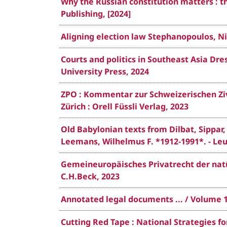
Why the Russian constitution matters : th
Publishing, [2024]
Aligning election law Stephanopoulos, Nic
Courts and politics in Southeast Asia Dres
University Press, 2024
ZPO : Kommentar zur Schweizerischen Zivi
Zürich : Orell Füssli Verlag, 2023
Old Babylonian texts from Dilbat, Sippar,
Leemans, Wilhelmus F. *1912-1991*. - Leu
Gemeineuropäisches Privatrecht der natür
C.H.Beck, 2023
Annotated legal documents ... / Volume 
Cutting Red Tape : National Strategies fo