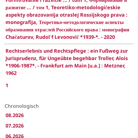
Formirovanie i razvitie ... / tom 1, Формирование и
развитие ... / том 1, Teoretiko-metodologičeskie
aspekty obrazovanija otraslej Rossijskogo prava :
monografija, Теоретико-методологические аспекты
образования отраслей Российского права : монография
Chačaturov, Rudolʹf Levonovič *1939-*. - 2020
Rechtserlebnis und Rechtspflege : ein Fußweg zur
Jurisprudenz, für Ungeübte begehbar Troller, Alois
*1906-1987*. - Frankfurt am Main [u.a.] : Metzner,
1962
1
Chronologisch
08.2026
07.2026
06.2026