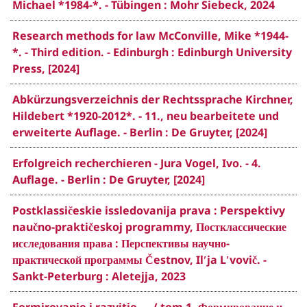
Michael *1984-*. - Tübingen : Mohr Siebeck, 2024
Research methods for law McConville, Mike *1944-
*. - Third edition. - Edinburgh : Edinburgh University
Press, [2024]
Abkürzungsverzeichnis der Rechtssprache Kirchner,
Hildebert *1920-2012*. - 11., neu bearbeitete und
erweiterte Auflage. - Berlin : De Gruyter, [2024]
Erfolgreich recherchieren - Jura Vogel, Ivo. - 4.
Auflage. - Berlin : De Gruyter, [2024]
Postklassičeskie issledovanija prava : Perspektivy
naučno-praktičeskoj programmy, Постклассические
исследования права : Перспективы научно-
практической программы Čestnov, Ilʹja Lʹvovič. -
Sankt-Peterburg : Aletejja, 2023