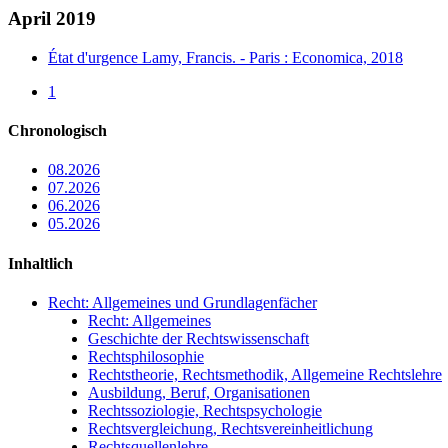
April 2019
État d'urgence Lamy, Francis. - Paris : Economica, 2018
1
Chronologisch
08.2026
07.2026
06.2026
05.2026
Inhaltlich
Recht: Allgemeines und Grundlagenfächer
Recht: Allgemeines
Geschichte der Rechtswissenschaft
Rechtsphilosophie
Rechtstheorie, Rechtsmethodik, Allgemeine Rechtslehre
Ausbildung, Beruf, Organisationen
Rechtssoziologie, Rechtspsychologie
Rechtsvergleichung, Rechtsvereinheitlichung
Rechtsquellenlehre