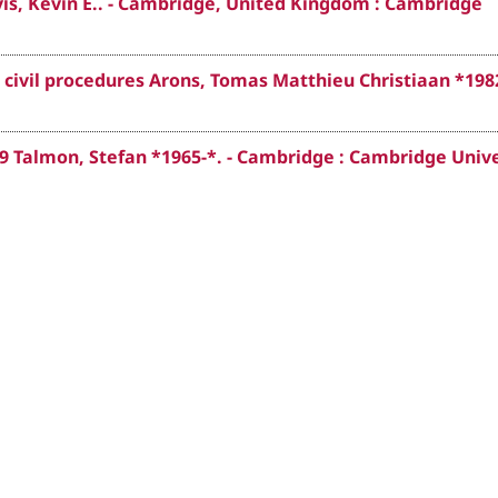
is, Kevin E.. - Cambridge, United Kingdom : Cambridge
ivil procedures Arons, Tomas Matthieu Christiaan *1982
9 Talmon, Stefan *1965-*. - Cambridge : Cambridge Unive