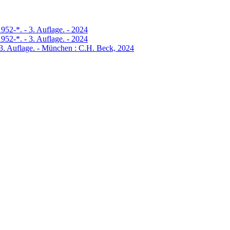
1952-*. - 3. Auflage. - 2024
1952-*. - 3. Auflage. - 2024
- 3. Auflage. - München : C.H. Beck, 2024