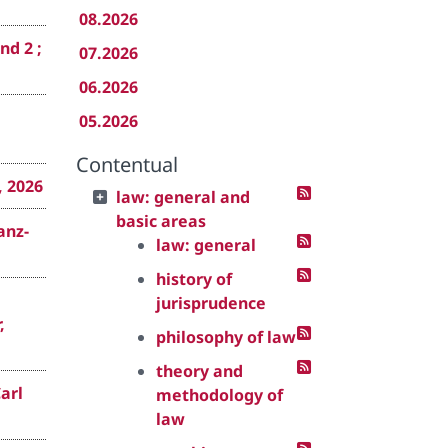
08.2026
d 2 ;
07.2026
06.2026
05.2026
Contentual
, 2026
law: general and
basic areas
anz-
law: general
history of
jurisprudence
,
philosophy of law
theory and
arl
methodology of
law