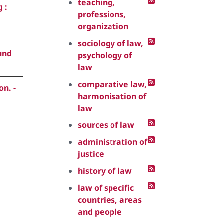
teaching,
 :
professions,
organization
sociology of law,
und
psychology of
law
comparative law,
on. -
harmonisation of
law
sources of law
administration of
justice
history of law
law of specific
countries, areas
and people