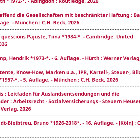
eth *1972-*. - Abingdon : Routledge, 2026
end die Gesellschaften mit beschränkter Haftung : Ban
flage. - München : C.H. Beck, 2026
 questions Pajuste, Tiina *1984-*. - Cambridge, United
026
endrik *1973-*. - 6. Auflage. - Hürth : Werner Verlag
nte, Know-How, Marken u.a., IPR, Kartell-, Steuer-, Bil
1957-*. - 5. Auflage. - München : C.H. Beck, 2026
is : Leitfaden für Auslandsentsendungen und die
er : Arbeitsrecht - Sozialversicherungs - Steuern Heuser
 Verlag, 2026
leibtreu, Bruno *1926-2018*. - 16. Auflage. - [Köln] : C