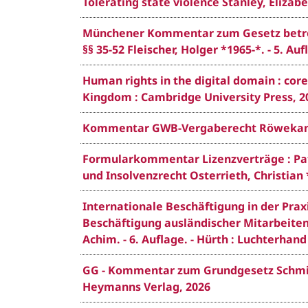
Tolerating state violence Stanley, Elizab
Münchener Kommentar zum Gesetz betreff
§§ 35-52 Fleischer, Holger *1965-*. - 5. Au
Human rights in the digital domain : core
Kingdom : Cambridge University Press, 2
Kommentar GWB-Vergaberecht Röwekamp, H
Formularkommentar Lizenzverträge : Pate
und Insolvenzrecht Osterrieth, Christian *
Internationale Beschäftigung in der Prax
Beschäftigung ausländischer Mitarbeitend
Achim. - 6. Auflage. - Hürth : Luchterhand
GG - Kommentar zum Grundgesetz Schmidt-B
Heymanns Verlag, 2026