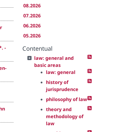
08.2026
07.2026
06.2026
r
05.2026
. -
Contentual
law: general and
basic areas
en-
law: general
history of
jurisprudence
philosophy of law
ahn
theory and
methodology of
law