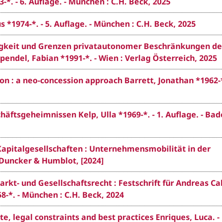
. - 6. Auflage. - München : C.H. Beck, 2025
1974-*. - 5. Auflage. - München : C.H. Beck, 2025
ssigkeit und Grenzen privatautonomer Beschränkungen de
endel, Fabian *1991-*. - Wien : Verlag Österreich, 2025
n : a neo-concession approach Barrett, Jonathan *1962-*
ftsgeheimnissen Kelp, Ulla *1969-*. - 1. Auflage. - Bad
apitalgesellschaften : Unternehmensmobilität in der
: Duncker & Humblot, [2024]
rkt- und Gesellschaftsrecht : Festschrift für Andreas C
8-*. - München : C.H. Beck, 2024
e, legal constraints and best practices Enriques, Luca. -