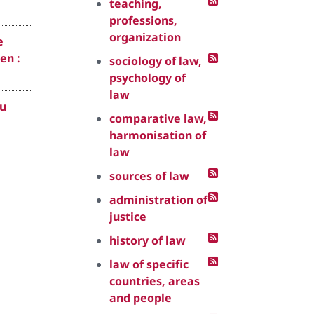
teaching,
professions,
organization
e
en :
sociology of law,
psychology of
law
eu
comparative law,
harmonisation of
law
sources of law
administration of
justice
history of law
law of specific
countries, areas
and people