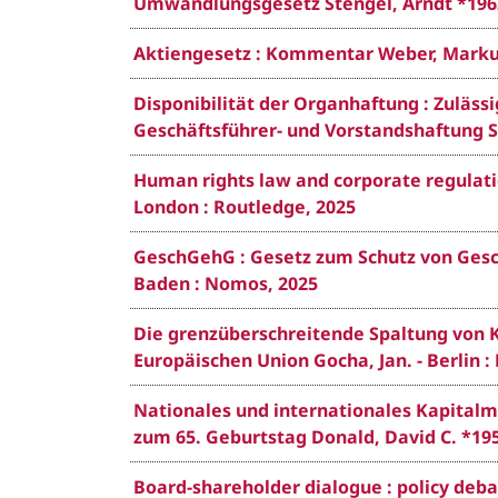
Umwandlungsgesetz Stengel, Arndt *1963-*
Aktiengesetz : Kommentar Weber, Markus *
Disponibilität der Organhaftung : Zulä
Geschäftsführer- und Vorstandshaftung Sp
Human rights law and corporate regulatio
London : Routledge, 2025
GeschGehG : Gesetz zum Schutz von Geschä
Baden : Nomos, 2025
Die grenzüberschreitende Spaltung von K
Europäischen Union Gocha, Jan. - Berlin 
Nationales und internationales Kapitalma
zum 65. Geburtstag Donald, David C. *195
Board-shareholder dialogue : policy debat